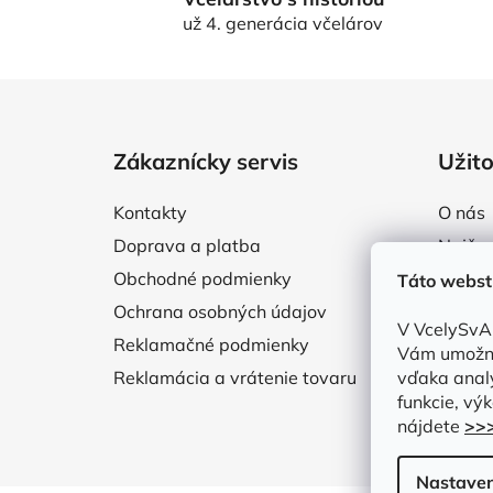
už 4. generácia včelárov
Z
á
Zákaznícky servis
Užito
p
ä
Kontakty
O nás
t
Doprava a platba
Najčas
i
Obchodné podmienky
Blog
Táto webst
e
Ochrana osobných údajov
V VcelySvA
Reklamačné podmienky
Vám umožni
Reklamácia a vrátenie tovaru
vďaka analý
funkcie, výk
nájdete
>>
Nastaven