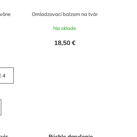
 vône
Omladzovací balzam na tvár
Na sklade
18,50 €
 4
vis
Rýchle doručenie