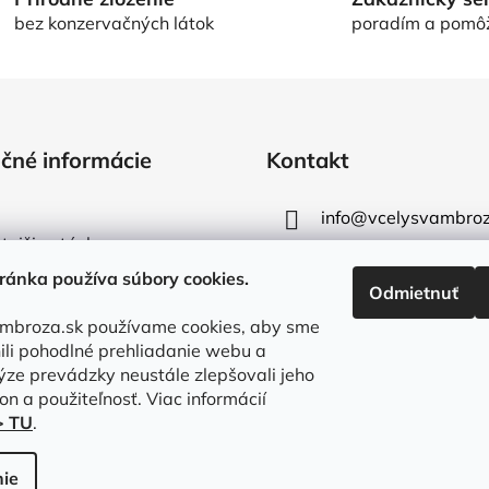
n
i
bez konzervačných látok
poradím a pom
i
e
e
p
r
v
k
y
čné informácie
Kontakt
v
ý
info
@
vcelysvambroz
p
tejšie otázky
i
+421 907 983 586
s
ránka používa súbory cookies.
Odmietnuť
u
mbroza.sk používame cookies, aby sme
li pohodlné prehliadanie webu a
ze prevádzky neustále zlepšovali jeho
on a použiteľnosť. Viac informácií
> TU
.
ie