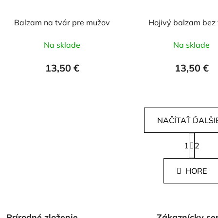
Balzam na tvár pre mužov
Hojivý balzam bez
Na sklade
Na sklade
13,50 €
13,50 €
NAČÍTAŤ ĎALŠIE
S
1
t
2
O
r
v
á
l
HORE
n
á
k
d
o
v
a
a
c
Prírodné zloženie
Zákaznícky ser