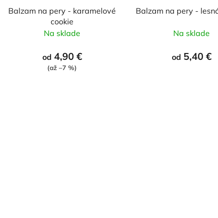
t
Balzam na pery - karamelové
Balzam na pery - lesn
cookie
o
Na sklade
Na sklade
v
4,90 €
5,40 €
od
od
(až –7 %)