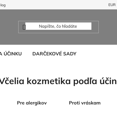
EUR
log
A ÚČINKU
DARČEKOVÉ SADY
Včelia kozmetika podľa úči
Pre alergikov
Proti vráskam