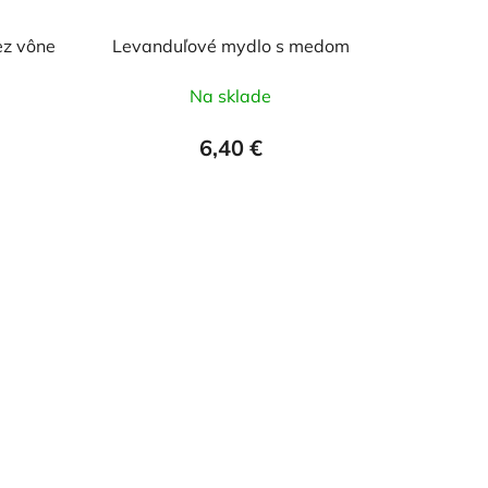
ez vône
Levanduľové mydlo s medom
Na sklade
6,40 €