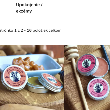
Upokojenie /
ekzémy
Stránka
1
z
2
-
16
položiek celkom
V
ý
p
s
p
r
o
d
u
k