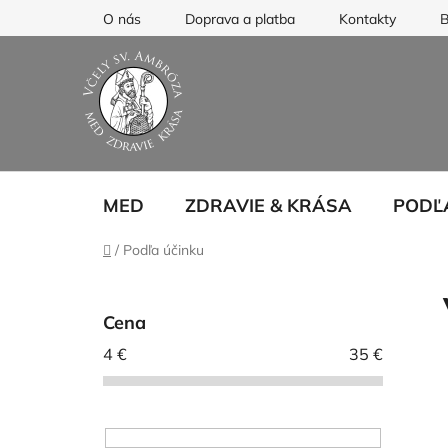
Prejsť
O nás
Doprava a platba
Kontakty
B
na
obsah
MED
ZDRAVIE & KRÁSA
PODĽ
Domov
/
Podľa účinku
B
o
Cena
č
4
€
35
€
n
ý
p
a