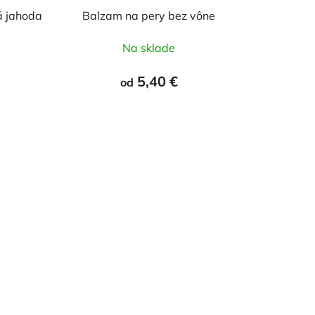
o
á jahoda
Balzam na pery bez vône
v
Na sklade
5,40 €
od