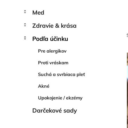
n
K
Preskočiť
e
Med
a
kategórie
l
t
Zdravie & krása
e
g
Podľa účinku
ó
r
Pre alergikov
i
e
Proti vráskam
i
Suchá a svrbiaca pleť
Akné
Upokojenie / ekzémy
Darčekové sady