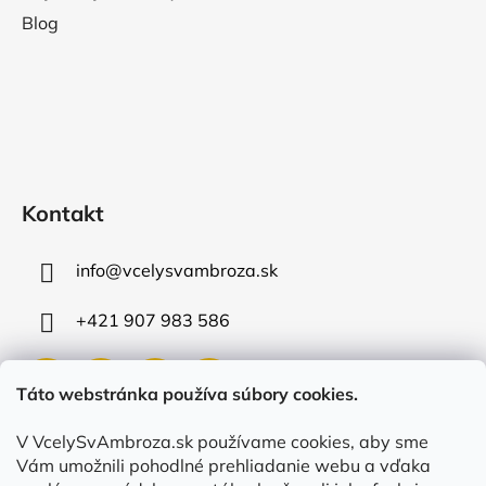
Blog
Kontakt
info
@
vcelysvambroza.sk
+421 907 983 586
Táto webstránka používa súbory cookies.
V VcelySvAmbroza.sk používame cookies, aby sme
Prijímame online platby
Vám umožnili pohodlné prehliadanie webu a vďaka