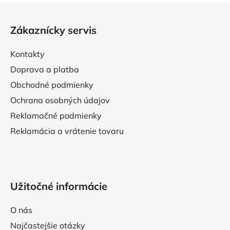
Z
á
Zákaznícky servis
p
ä
Kontakty
t
Doprava a platba
i
Obchodné podmienky
e
Ochrana osobných údajov
Reklamačné podmienky
Reklamácia a vrátenie tovaru
Užitočné informácie
O nás
Najčastejšie otázky