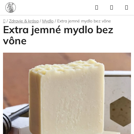
Prejsť
Hľadať
NÁKUP
na
KOŠÍK
obsah
Domov
/
Zdravie & krása
/
Mydlo
/
Extra jemné mydlo bez vône
Extra jemné mydlo bez
vône