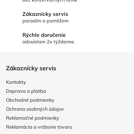
i
e
Zákaznícky servis
p
poradím a pomôžem
r
v
k
Rýchle doručenie
y
odosielam 2x týždenne
v
ý
Z
p
á
i
Zákaznícky servis
p
s
ä
u
Kontakty
t
Doprava a platba
i
Obchodné podmienky
e
Ochrana osobných údajov
Reklamačné podmienky
Reklamácia a vrátenie tovaru