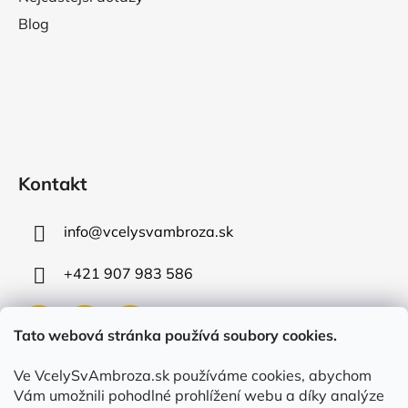
Blog
Kontakt
info
@
vcelysvambroza.sk
+421 907 983 586
Tato webová stránka používá soubory cookies.
Ve VcelySvAmbroza.sk používáme cookies, abychom
Přijímáme online platby
Vám umožnili pohodlné prohlížení webu a díky analýze