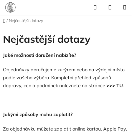
Přejít
Hledat
NÁKUP
na
KOŠÍK
obsah
Domů
/
Nejčastější dotazy
Nejčastější dotazy
Jaké možnosti doručení nabízíte?
Objednávky doručujeme kurýrem nebo na výdejní místo
podle vašeho výběru. Kompletní přehled způsobů
dopravy, cen a podmínek naleznete na stránce
>>> TU
.
Jakými způsoby mohu zaplatit?
Za objednávku můžete zaplatit online kartou, Apple Pay,