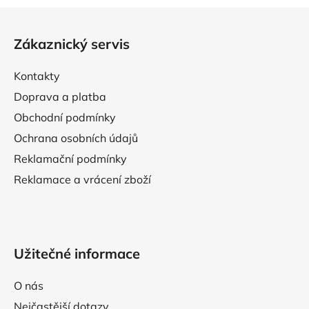
Z
á
Zákaznický servis
p
a
Kontakty
t
Doprava a platba
í
Obchodní podmínky
Ochrana osobních údajů
Reklamační podmínky
Reklamace a vrácení zboží
Užitečné informace
O nás
Nejčastější dotazy