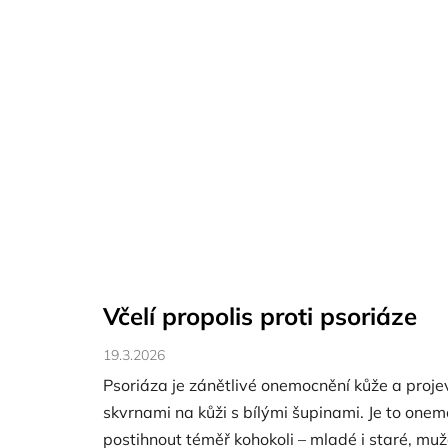
Včelí propolis proti psoriáze
19.3.2026
Psoriáza je zánětlivé onemocnění kůže a proj
skvrnami na kůži s bílými šupinami. Je to one
postihnout téměř kohokoli – mladé i staré, muž