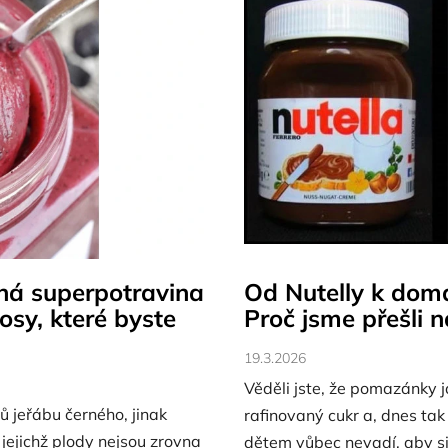
cná superpotravina
Od Nutelly k do
osy, které byste
Proč jsme přešli n
19.3.2026
Věděli jste, že pomazánky j
řů jeřábu černého, jinak
rafinovaný cukr a, dnes ta
 jejichž plody nejsou zrovna
dětem vůbec nevadí, aby si 