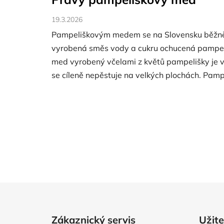
19.3.2026
Pampeliškovým medem se na Slovensku běžn
vyrobená směs vody a cukru ochucená pampel
med vyrobený včelami z květů pampelišky je 
se cíleně nepěstuje na velkých plochách. Pampe
Z
á
Zákaznický servis
Užit