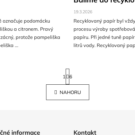
19.3.2026
ě označuje podomácku
Recyklovaný papír byl vždy n
iškou a citronem. Pravý
procesu výroby spotřebová
vzácný, protože pampeliška
papíru. Při jedné tuně papíru
liška ...
litrů vody. Recyklovaný papí
S
1
t
6
r
O
á
NAHORU
v
n
k
l
o
á
v
d
á
a
n
c
í
ečné informace
Kontakt
í