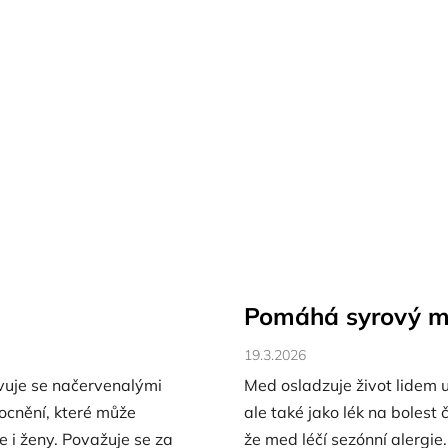
Pomáhá syrový me
19.3.2026
evuje se načervenalými
Med osladzuje život lidem u
mocnění, které může
ale také jako lék na bolest 
e i ženy. Považuje se za
že med léčí sezónní alergie.