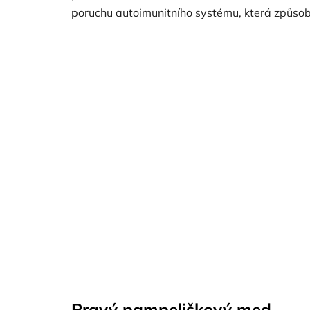
poruchu autoimunitního systému, která způsobu
Pravý pampeliškový med