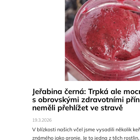
s
č
l
á
n
k
ů
Jeřabina černá: Trpká ale mo
s obrovskými zdravotními přín
neměli přehlížet ve stravě
19.3.2026
V blízkosti našich včel jsme vysadili několik ke
známého jako aronie. Je to jedna z těch rostlin,