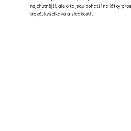
nejchutnější, ale o to jsou bohatší na látky pro
trpká, kyselkavá a sladkostí ...