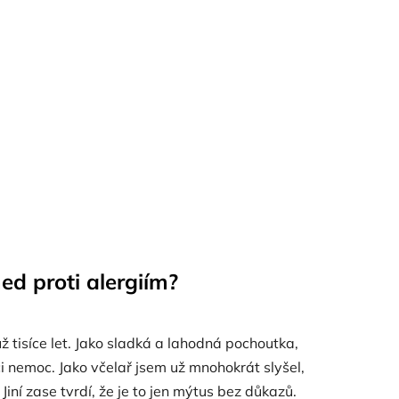
d proti alergiím?
ž tisíce let. Jako sladká a lahodná pochoutka,
či nemoc. Jako včelař jsem už mnohokrát slyšel,
 Jiní zase tvrdí, že je to jen mýtus bez důkazů.