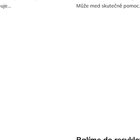
je...
Může med skutečně pomoc.
Balíme do recyklo