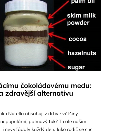
mácímu čokoládovému medu:
a zdravější alternativu
ako Nutella obsahují z drtivé většiny
k nepopulární, palmový tuk? To ale našim
ji nevyžádaly každý den. Jako rodič se chci