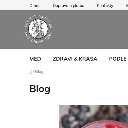
Přejít
O nás
Doprava a platba
Kontakty
B
na
obsah
MED
ZDRAVÍ & KRÁSA
PODLE
Domů
/
Blog
Blog
V
ý
p
i