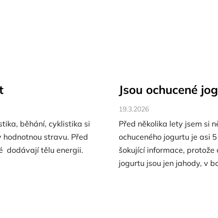
t
Jsou ochucené jog
19.3.2026
tika, běhání, cyklistika si
Před několika lety jsem si 
y hodnotnou stravu. Před
ochuceného jogurtu je asi 5
 dodávají tělu energii.
šokující informace, protože
jogurtu jsou jen jahody, v 