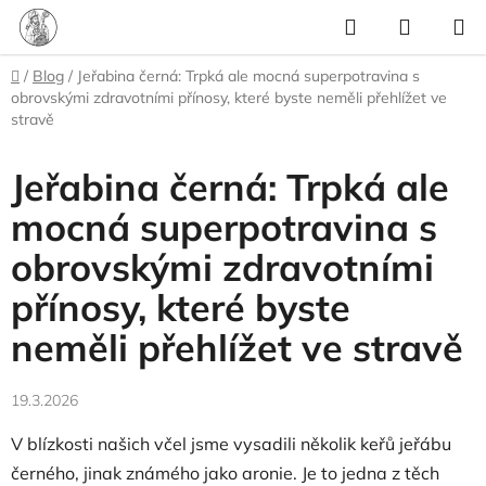
Přejít
Hledat
NÁKUP
na
KOŠÍK
obsah
Domů
/
Blog
/
Jeřabina černá: Trpká ale mocná superpotravina s
obrovskými zdravotními přínosy, které byste neměli přehlížet ve
stravě
Jeřabina černá: Trpká ale
mocná superpotravina s
obrovskými zdravotními
přínosy, které byste
neměli přehlížet ve stravě
19.3.2026
V blízkosti našich včel jsme vysadili několik keřů jeřábu
černého, jinak známého jako aronie. Je to jedna z těch