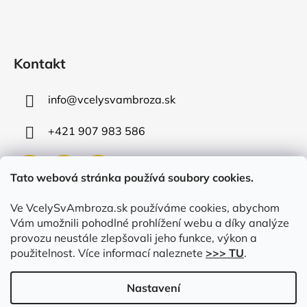
Kontakt
info
@
vcelysvambroza.sk
+421 907 983 586
Tato webová stránka používá soubory cookies.
Ve VcelySvAmbroza.sk používáme cookies, abychom
Přijímáme online platby
Vám umožnili pohodlné prohlížení webu a díky analýze
provozu neustále zlepšovali jeho funkce, výkon a
použitelnost. Více informací naleznete
>>> TU
.
Nastavení