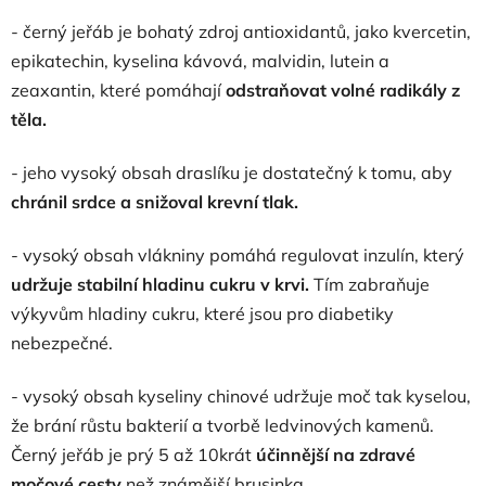
- černý jeřáb je bohatý zdroj antioxidantů, jako kvercetin,
epikatechin, kyselina kávová, malvidin, lutein a
zeaxantin, které pomáhají
odstraňovat volné radikály z
těla.
- jeho vysoký obsah draslíku je dostatečný k tomu, aby
chránil srdce a snižoval krevní tlak.
- vysoký obsah vlákniny pomáhá regulovat inzulín, který
udržuje stabilní hladinu cukru v krvi.
Tím zabraňuje
výkyvům hladiny cukru, které jsou pro diabetiky
nebezpečné.
- vysoký obsah kyseliny chinové udržuje moč tak kyselou,
že brání růstu bakterií a tvorbě ledvinových kamenů.
Černý jeřáb je prý 5 až 10krát
účinnější na zdravé
močové cesty
než známější brusinka.