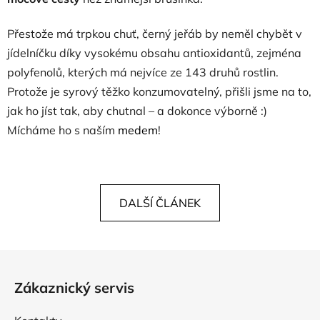
Přestože má trpkou chuť, černý jeřáb by neměl chybět v
jídelníčku díky vysokému obsahu antioxidantů, zejména
polyfenolů, kterých má nejvíce ze 143 druhů rostlin.
Protože je syrový těžko konzumovatelný, přišli jsme na to,
jak ho jíst tak, aby chutnal – a dokonce výborně :)
Mícháme ho s naším
medem
!
DALŠÍ ČLÁNEK
Z
á
Zákaznický servis
p
a