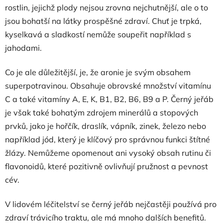
rostlin, jejichž plody nejsou zrovna nejchutnější, ale o to
jsou bohatší na látky prospěšné zdraví. Chuť je trpká,
kyselkavá a sladkostí nemůže soupeřit například s
jahodami.
Co je ale důležitější, je, že aronie je svým obsahem
superpotravinou. Obsahuje obrovské množství vitamínu
C a také vitamíny A, E, K, B1, B2, B6, B9 a P. Černý jeřáb
je však také bohatým zdrojem minerálů a stopových
prvků, jako je hořčík, draslík, vápník, zinek, železo nebo
například jód, který je klíčový pro správnou funkci štítné
žlázy. Nemůžeme opomenout ani vysoký obsah rutinu či
flavonoidů, které pozitivně ovlivňují pružnost a pevnost
cév.
V lidovém léčitelství se černý jeřáb nejčastěji používá pro
zdraví trávicího traktu, ale má mnoho dalších benefitů.