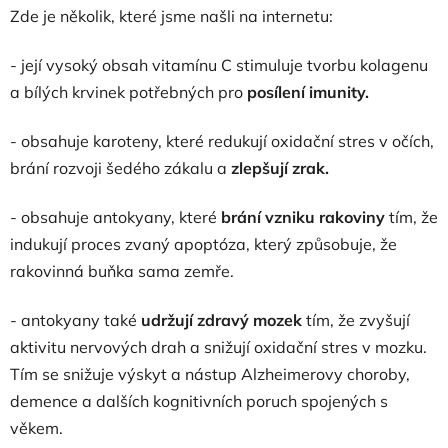
Zde je několik, které jsme našli na internetu:
- její vysoký obsah vitamínu C stimuluje tvorbu kolagenu
a bílých krvinek potřebných pro
posílení imunity.
- obsahuje karoteny, které redukují oxidační stres v očích,
brání rozvoji šedého zákalu a
zlepšují zrak.
- obsahuje antokyany, které
brání vzniku rakoviny
tím, že
indukují proces zvaný apoptóza, který způsobuje, že
rakovinná buňka sama zemře.
- antokyany také
udržují zdravý mozek
tím, že zvyšují
aktivitu nervových drah a snižují oxidační stres v mozku.
Tím se snižuje výskyt a nástup Alzheimerovy choroby,
demence a dalších kognitivních poruch spojených s
věkem.