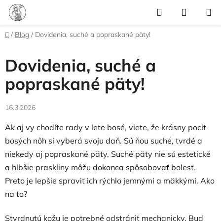
Prejsť
Hľadať
NÁKUP
na
KOŠÍK
obsah
Domov
/
Blog
/
Dovidenia, suché a popraskané päty!
Dovidenia, suché a
popraskané päty!
16.3.2026
Ak aj vy chodíte rady v lete bosé, viete, že krásny pocit
bosých nôh si vyberá svoju daň. Sú ňou suché, tvrdé a
niekedy aj popraskané päty. Suché päty nie sú estetické
a hlbšie praskliny môžu dokonca spôsobovať bolesť.
Preto je lepšie spraviť ich rýchlo jemnými a mäkkými. Ako
na to?
Stvrdnutú kožu je potrebné odstrániť mechanicky. Buď