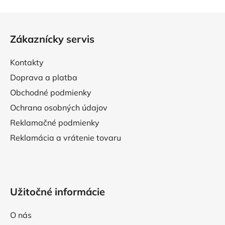
Z
á
Zákaznícky servis
p
ä
Kontakty
t
Doprava a platba
i
Obchodné podmienky
e
Ochrana osobných údajov
Reklamačné podmienky
Reklamácia a vrátenie tovaru
Užitočné informácie
O nás